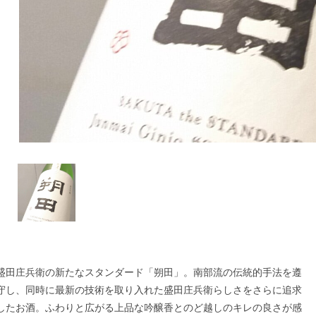
盛田庄兵衛の新たなスタンダード「朔田」。南部流の伝統的手法を遵
守し、同時に最新の技術を取り入れた盛田庄兵衛らしさをさらに追求
したお酒。ふわりと広がる上品な吟醸香とのど越しのキレの良さが感