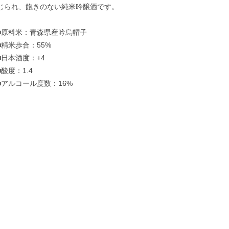
じられ、飽きのない純米吟醸酒です。
■原料米：青森県産吟烏帽子
■精米歩合：55%
■日本酒度：+4
■酸度：1.4
■アルコール度数：16%