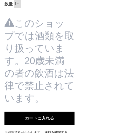
数量
このショッ
プでは酒類を取
り扱っていま
す。20歳未満
の者の飲酒は法
律で禁止されて
います。
カートに入れる
※別途送料がかかります。
送料を確認する