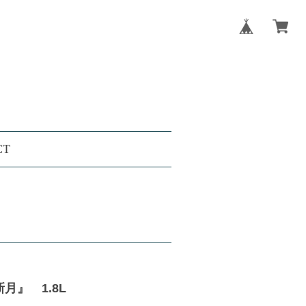
CT
』 1.8L