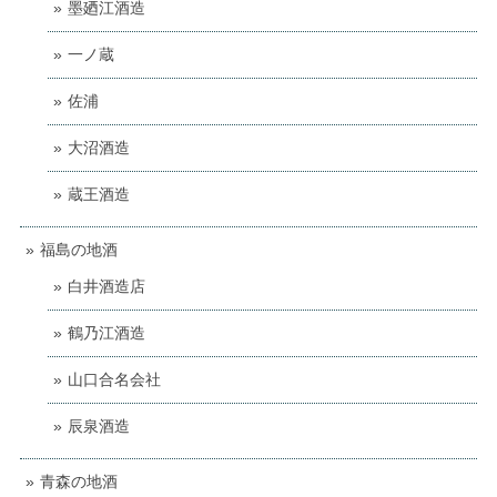
墨廼江酒造
一ノ蔵
佐浦
大沼酒造
蔵王酒造
福島の地酒
白井酒造店
鶴乃江酒造
山口合名会社
辰泉酒造
青森の地酒