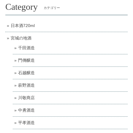
Category
カテゴリー
日本酒720ml
宮城の地酒
千田酒造
門傳醸造
石越醸造
萩野酒造
川敬商店
中勇酒造
平孝酒造