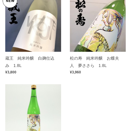
蔵王 純米吟醸 白麹仕込
松の寿 純米吟醸 お蝶夫
み 1.8L
人 夢ささら 1.8L
¥3,800
¥3,960