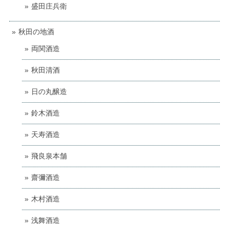
盛田庄兵衛
秋田の地酒
両関酒造
秋田清酒
日の丸醸造
鈴木酒造
天寿酒造
飛良泉本舗
齋彌酒造
木村酒造
浅舞酒造