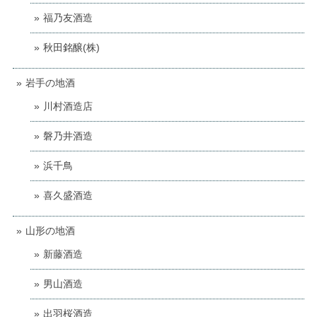
福乃友酒造
秋田銘醸(株)
岩手の地酒
川村酒造店
磐乃井酒造
浜千鳥
喜久盛酒造
山形の地酒
新藤酒造
男山酒造
出羽桜酒造