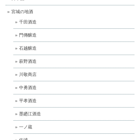
宮城の地酒
千田酒造
門傳醸造
石越醸造
萩野酒造
川敬商店
中勇酒造
平孝酒造
墨廼江酒造
一ノ蔵