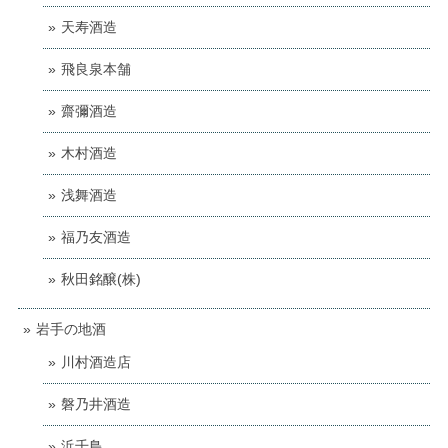
天寿酒造
飛良泉本舗
齋彌酒造
木村酒造
浅舞酒造
福乃友酒造
秋田銘醸(株)
岩手の地酒
川村酒造店
磐乃井酒造
浜千鳥