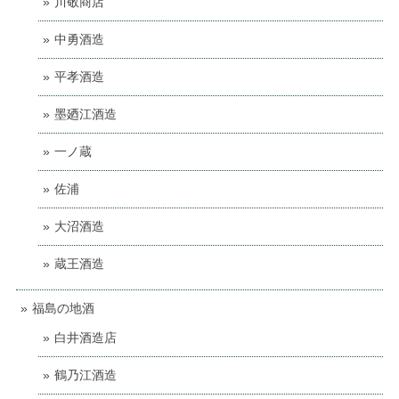
川敬商店
中勇酒造
平孝酒造
墨廼江酒造
一ノ蔵
佐浦
大沼酒造
蔵王酒造
福島の地酒
白井酒造店
鶴乃江酒造