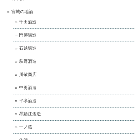
宮城の地酒
千田酒造
門傳醸造
石越醸造
萩野酒造
川敬商店
中勇酒造
平孝酒造
墨廼江酒造
一ノ蔵