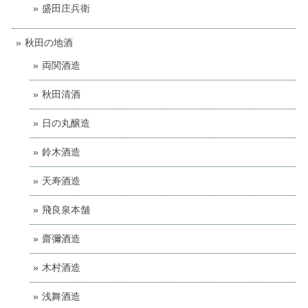
盛田庄兵衛
秋田の地酒
両関酒造
秋田清酒
日の丸醸造
鈴木酒造
天寿酒造
飛良泉本舗
齋彌酒造
木村酒造
浅舞酒造