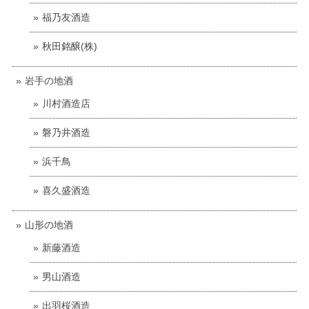
福乃友酒造
秋田銘醸(株)
岩手の地酒
川村酒造店
磐乃井酒造
浜千鳥
喜久盛酒造
山形の地酒
新藤酒造
男山酒造
出羽桜酒造