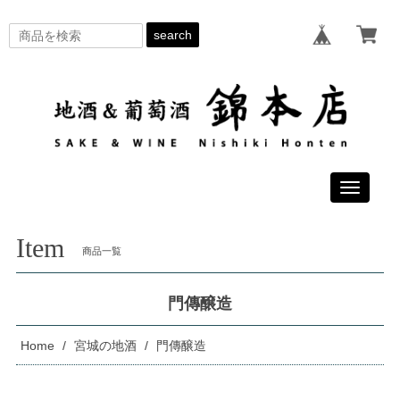
search
Toggle
navigati
Item
商品一覧
門傳醸造
Home
宮城の地酒
門傳醸造