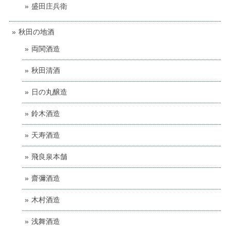
盛田庄兵衛
秋田の地酒
両関酒造
秋田清酒
日の丸醸造
鈴木酒造
天寿酒造
飛良泉本舗
齋彌酒造
木村酒造
浅舞酒造