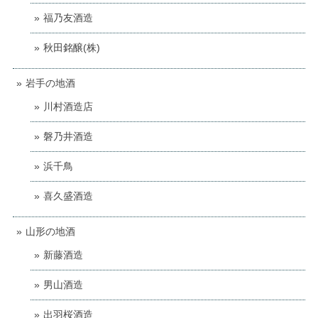
福乃友酒造
秋田銘醸(株)
岩手の地酒
川村酒造店
磐乃井酒造
浜千鳥
喜久盛酒造
山形の地酒
新藤酒造
男山酒造
出羽桜酒造