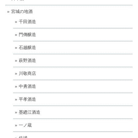
宮城の地酒
千田酒造
門傳醸造
石越醸造
萩野酒造
川敬商店
中勇酒造
平孝酒造
墨廼江酒造
一ノ蔵