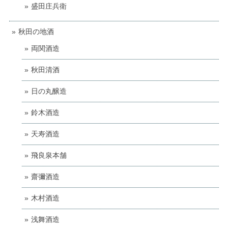
盛田庄兵衛
秋田の地酒
両関酒造
秋田清酒
日の丸醸造
鈴木酒造
天寿酒造
飛良泉本舗
齋彌酒造
木村酒造
浅舞酒造