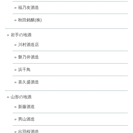
福乃友酒造
秋田銘醸(株)
岩手の地酒
川村酒造店
磐乃井酒造
浜千鳥
喜久盛酒造
山形の地酒
新藤酒造
男山酒造
出羽桜酒造