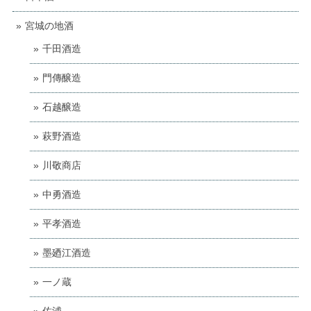
宮城の地酒
千田酒造
門傳醸造
石越醸造
萩野酒造
川敬商店
中勇酒造
平孝酒造
墨廼江酒造
一ノ蔵