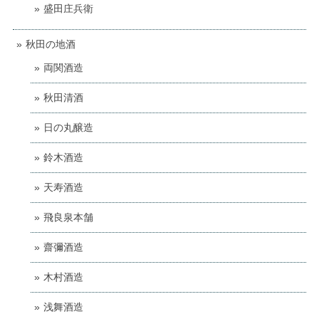
盛田庄兵衛
秋田の地酒
両関酒造
秋田清酒
日の丸醸造
鈴木酒造
天寿酒造
飛良泉本舗
齋彌酒造
木村酒造
浅舞酒造