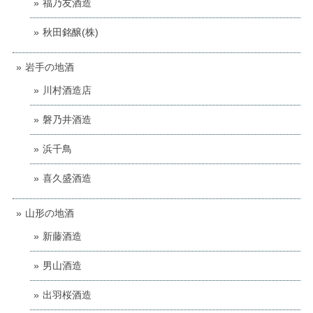
福乃友酒造
秋田銘醸(株)
岩手の地酒
川村酒造店
磐乃井酒造
浜千鳥
喜久盛酒造
山形の地酒
新藤酒造
男山酒造
出羽桜酒造