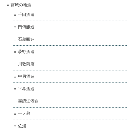
宮城の地酒
千田酒造
門傳醸造
石越醸造
萩野酒造
川敬商店
中勇酒造
平孝酒造
墨廼江酒造
一ノ蔵
佐浦