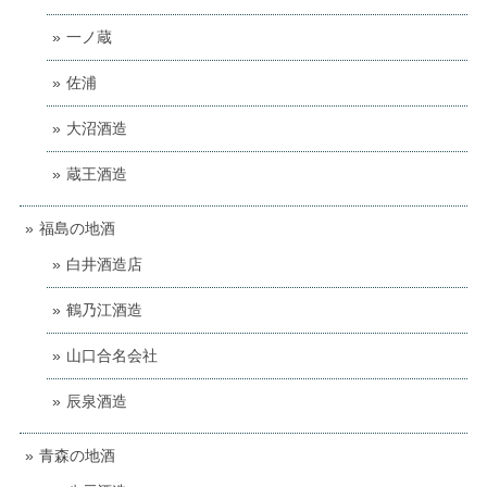
一ノ蔵
佐浦
大沼酒造
蔵王酒造
福島の地酒
白井酒造店
鶴乃江酒造
山口合名会社
辰泉酒造
青森の地酒