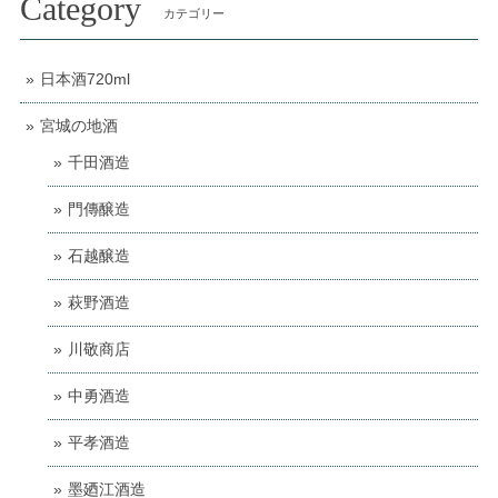
Category
カテゴリー
日本酒720ml
宮城の地酒
千田酒造
門傳醸造
石越醸造
萩野酒造
川敬商店
中勇酒造
平孝酒造
墨廼江酒造