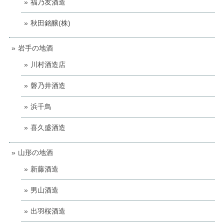
福乃友酒造
秋田銘醸(株)
岩手の地酒
川村酒造店
磐乃井酒造
浜千鳥
喜久盛酒造
山形の地酒
新藤酒造
男山酒造
出羽桜酒造