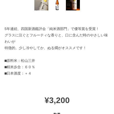
5年連続、四国新酒鑑評会「純米酒部門」で優等賞を受賞！
グラスに注ぐとフルーティな香りと、口に含んだ時のやさしい味
わいが
特徴的。少し冷やしてか、ぬる燗がオススメです！
⬛︎原料米：松山三井
⬛︎精米歩合：６０％
⬛︎日本酒度：＋４
¥3,200