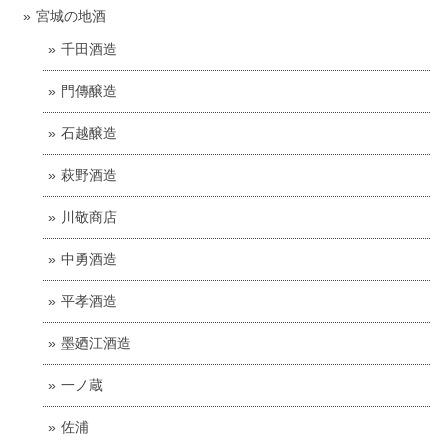
宮城の地酒
千田酒造
門傳醸造
石越醸造
萩野酒造
川敬商店
中勇酒造
平孝酒造
墨廼江酒造
一ノ蔵
佐浦