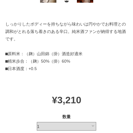
しっかりしたボディーを持ちながら味わいは円やかでお料理との
調和がとれる落ち着きのある辛口。純米酒ファンが納得する地酒
です。
⬛︎原料米：（麹）山田錦（掛）酒造好適米
⬛︎精米歩合：（麹）50%（掛）60%
⬛︎日本酒度：+0.5
¥3,210
数量