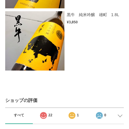
黒牛 純米吟醸 雄町 1.8L
¥3,850
ショップの評価
すべて
22
1
0