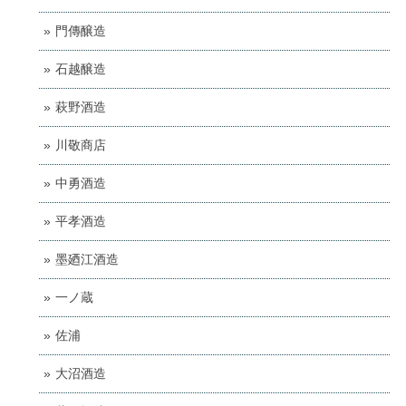
門傳醸造
石越醸造
萩野酒造
川敬商店
中勇酒造
平孝酒造
墨廼江酒造
一ノ蔵
佐浦
大沼酒造