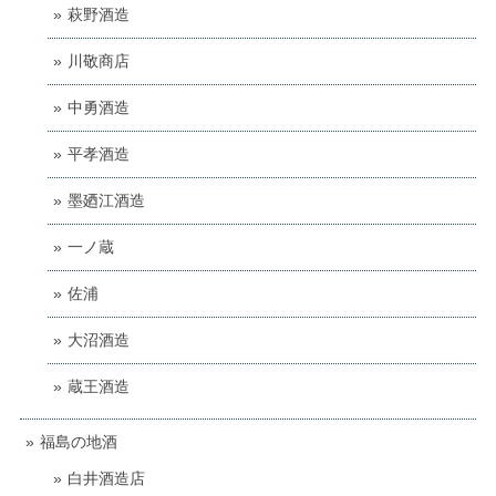
萩野酒造
川敬商店
中勇酒造
平孝酒造
墨廼江酒造
一ノ蔵
佐浦
大沼酒造
蔵王酒造
福島の地酒
白井酒造店