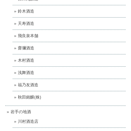
鈴木酒造
天寿酒造
飛良泉本舗
齋彌酒造
木村酒造
浅舞酒造
福乃友酒造
秋田銘醸(株)
岩手の地酒
川村酒造店